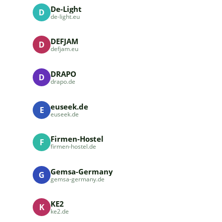
De-Light
D
de-light.eu
DEFJAM
D
defjam.eu
DRAPO
D
drapo.de
euseek.de
E
euseek.de
Firmen-Hostel
F
firmen-hostel.de
Gemsa-Germany
G
gemsa-germany.de
KE2
K
ke2.de