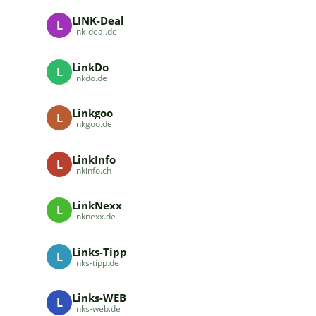
LINK-Deal
L
link-deal.de
LinkDo
L
linkdo.de
Linkgoo
L
linkgoo.de
LinkInfo
L
linkinfo.ch
LinkNexx
L
linknexx.de
Links-Tipp
L
links-tipp.de
Links-WEB
L
links-web.de