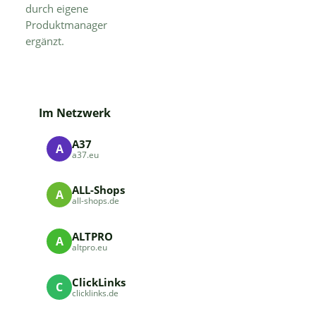
durch eigene
Produktmanager
ergänzt.
Im Netzwerk
A37
A
a37.eu
ALL-Shops
A
all-shops.de
ALTPRO
A
altpro.eu
ClickLinks
C
clicklinks.de