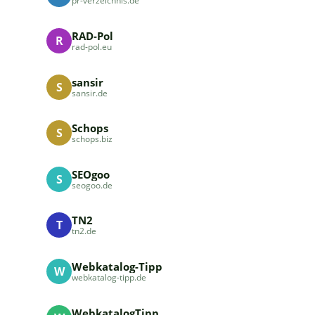
pr-verzeichnis.de
RAD-Pol
R
rad-pol.eu
sansir
S
sansir.de
Schops
S
schops.biz
SEOgoo
S
seogoo.de
TN2
T
tn2.de
Webkatalog-Tipp
W
webkatalog-tipp.de
WebkatalogTipp