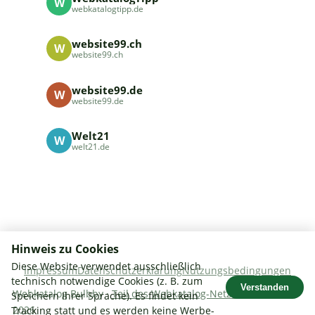
W
webkatalogtipp.de
website99.ch
W
website99.ch
website99.de
W
website99.de
Welt21
W
welt21.de
Hinweis zu Cookies
Diese Website verwendet ausschließlich
Impressum
Datenschutzerklärung
Nutzungsbedingungen
technisch notwendige Cookies (z. B. zum
Verstanden
Webkatalog Bulbby ·
Teil des Webkatalog-Netzwerks.
· ©
Speichern Ihrer Sprache). Es findet kein
2026
Tracking statt und es werden keine Werbe-