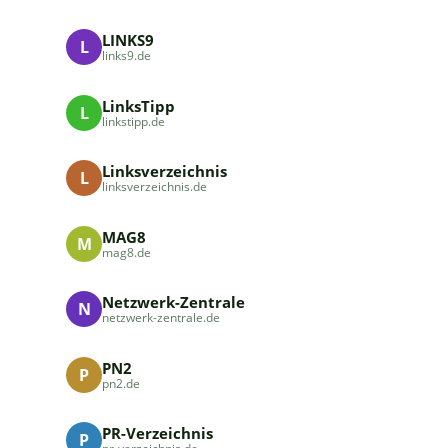
LINKS9
L
links9.de
LinksTipp
L
linkstipp.de
Linksverzeichnis
L
linksverzeichnis.de
MAG8
M
mag8.de
Netzwerk-Zentrale
N
netzwerk-zentrale.de
PN2
P
pn2.de
PR-Verzeichnis
P